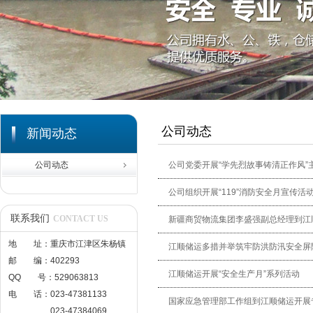
公司动态
新闻动态
公司动态
公司党委开展“学先烈故事铸清正作风”
公司组织开展“119”消防安全月宣传活
联系我们
CONTACT US
新疆商贸物流集团李盛强副总经理到江
地 址：重庆市江津区朱杨镇
江顺储运多措并举筑牢防洪防汛安全屏
邮 编：402293
江顺储运开展“安全生产月”系列活动
QQ 号：529063813
电 话：023-47381133
国家应急管理部工作组到江顺储运开展
023-47384069