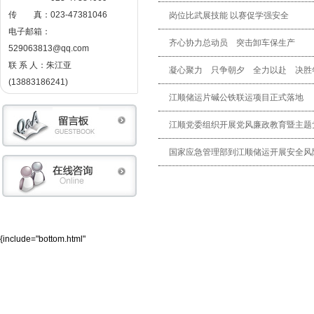
传 真：023-47381046
岗位比武展技能 以赛促学强安全
电子邮箱：
齐心协力总动员 突击卸车保生产
529063813@qq.com
联 系 人：朱江亚
凝心聚力 只争朝夕 全力以赴 决胜
(13883186241)
江顺储运片碱公铁联运项目正式落地
江顺党委组织开展党风廉政教育暨主题
国家应急管理部到江顺储运开展安全风
{include="bottom.html"